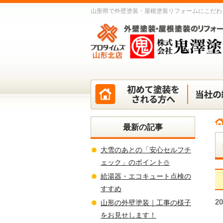
山形県で外壁塗装・屋根塗装リフォームにこだわ
最新の記事
大雪のあとの「安心セルフチ
ェック」のポイント⛄
給湯器・エコキュート点検の
すすめ
2
山形の外壁塗装｜工事の様子
をお見せします！