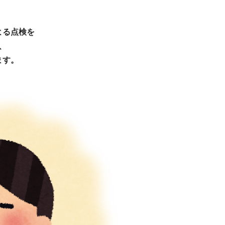
よる点検を
、
ます。