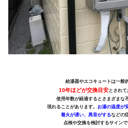
給湯器やエコキュートは一般
10年ほどが
交換目安
とされて
使用年数が経過すると
さまざまな
現れることがあります。
お湯の温度が
着火が遅い、
異音がする
などの
点検や交換を検討するサインで