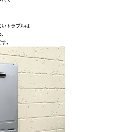
ないトラブルは
め、
です。