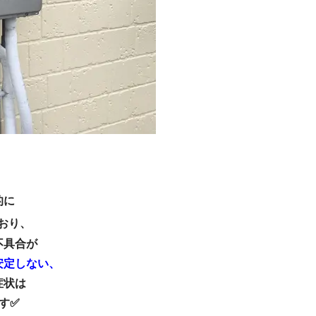
的に
おり、
不具合が
安定しない、
症状は
す✅