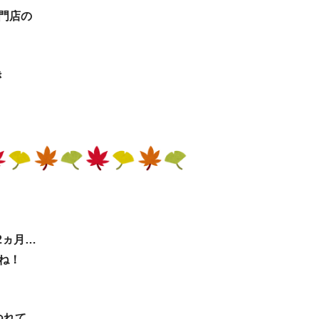
門店の
き
2ヵ月…
ね！
つれて