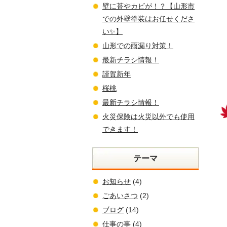
壁に苔やカビが！？【山形市
での外壁塗装はお任せくださ
い✨】
山形での雨漏り対策！
最新チラシ情報！
謹賀新年
桜桃
最新チラシ情報！
火災保険は火災以外でも使用
できます！
テーマ
お知らせ
(4)
ごあいさつ
(2)
ブログ
(14)
仕事の事
(4)