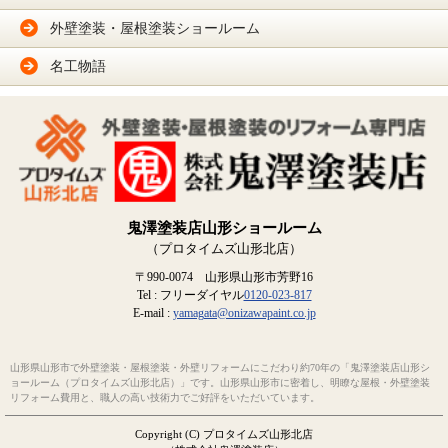
外壁塗装・屋根塗装ショールーム
名工物語
鬼澤塗装店山形ショールーム
（プロタイムズ山形北店）
〒990-0074 山形県山形市芳野16
Tel : フリーダイヤル
0120-023-817
E-mail :
yamagata@onizawapaint.co.jp
山形県山形市で外壁塗装・屋根塗装・外壁リフォームにこだわり約70年の「鬼澤塗装店山形シ
ョールーム（プロタイムズ山形北店）」です。山形県山形市に密着し、明瞭な屋根・外壁塗装
リフォーム費用と、職人の高い技術力でご好評をいただいています。
Copyright (C) プロタイムズ山形北店