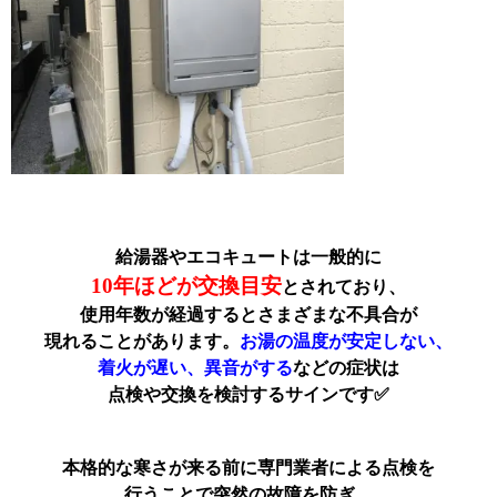
給湯器やエコキュートは一般的に
10年ほどが
交換目安
とされており、
使用年数が経過すると
さまざまな不具合が
現れることがあります。
お湯の温度が安定しない、
着火が遅い、
異音がする
などの症状は
点検や交換を検討するサインです✅
本格的な寒さが来る前に
専門業者による点検を
行うことで突然の故障を防ぎ、