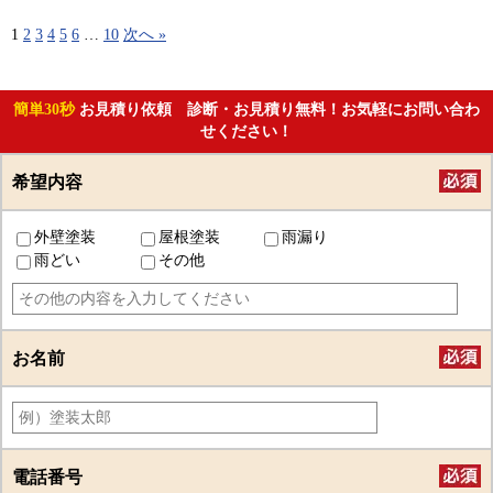
1
2
3
4
5
6
…
10
次へ »
簡単30秒
お見積り依頼 診断・お見積り無料！お気軽にお問い合わ
せください！
希望内容
外壁塗装
屋根塗装
雨漏り
雨どい
その他
お名前
電話番号