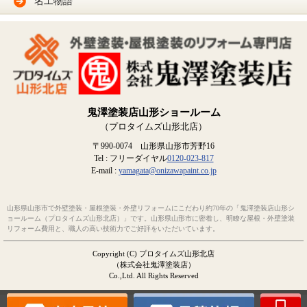
名工物語
鬼澤塗装店山形ショールーム
（プロタイムズ山形北店）
〒990-0074 山形県山形市芳野16
Tel : フリーダイヤル
0120-023-817
E-mail :
yamagata@onizawapaint.co.jp
山形県山形市で外壁塗装・屋根塗装・外壁リフォームにこだわり約70年の「鬼澤塗装店山形シ
ョールーム（プロタイムズ山形北店）」です。山形県山形市に密着し、明瞭な屋根・外壁塗装
リフォーム費用と、職人の高い技術力でご好評をいただいています。
Copyright (C) プロタイムズ山形北店
（株式会社鬼澤塗装店）
Co.,Ltd. All Rights Reserved