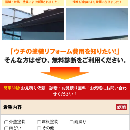
雨樋・破風 塗膜により保護されました。
漆喰も補修により綺麗になりました！
簡単30秒
お見積り依頼 診断・お見積り無料！お気軽にお問い合わ
せください！
希望内容
外壁塗装
屋根塗装
雨漏り
雨どい
その他