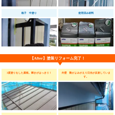
格子 中塗り
使用済み材料
【After】塗装リフォーム完了！
3度塗りをした屋根。輝きがはっきり！
外壁 艶がよみがえり日光が反射していま
す。