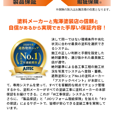
※保険の加入はお施主様の任意となります。
決して同一ではない環境条件や劣化
状況に合わせ最良の塗料を選択でき
るシステム。
施工の正しい判断と手間を設定した
絶対基準を、選び抜かれた最良施工
店が遵守。
絶対基準による各工事工程の施工状
況を写真でシステムへ登録・蓄積。
遮熱塗料シェアNo.1の塗料メーカー
「アステックペイント」が本部とし
て、専用システムを使って、すべてを客観的な視点でチェック管理
するから、塗料メーカーがすべての塗装工事に塗料メーカーの本部
保証をお届けできる。これが「W工事保証」システムです。
さらに、「製品保証」と「JIOリフォーム瑕疵保険」を加えた「4つ
の保証」によるサポートで、皆様が安心できる塗装工事を実現して
います。