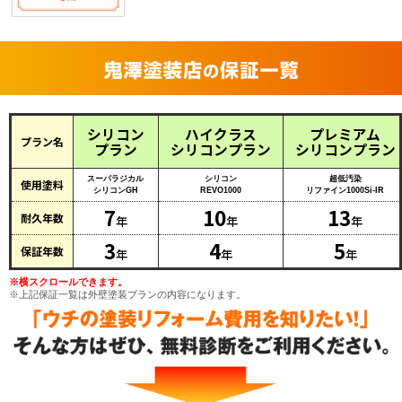
シリコン
ハイクラス
プレミアム
プラン名
プラン
シリコンプラン
シリコンプラン
スーパラジカル
シリコン
超低汚染
使用塗料
シリコンGH
REVO1000
リファイン1000Si-IR
7
10
13
耐久年数
年
年
年
3
4
5
保証年数
年
年
年
※横スクロールできます。
※上記保証一覧は外壁塗装プランの内容になります。