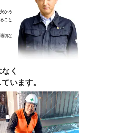
安かろ
ること
適切な
はなく
しています。