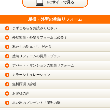
PCサイトで見る
の厳重な管理を行ないます。
個人情報の利用目的
本ウェブサイトでは、お客様からのお問い合わせ時に、お名前、e-mailアドレス、電
話番号等の個人情報をご登録いただく場合がございますが、これらの個人情報はご提
屋根・外壁の塗装リフォーム
供いただく際の目的以外では利用いたしません。
お客さまからお預かりした個人情報は、当社からのご連絡や業務のご案内やご質問に
対する回答として、電子メールや資料のご送付に利用いたします。
まずこちらをお読みください
個人情報の第三者への開示・提供の禁止
当社は、お客さまよりお預かりした個人情報を適切に管理し、次のいずれかに該当す
外壁塗装・外壁リフォームは必要？
る場合を除き、個人情報を第三者に開示いたしません。
・お客さまの同意がある場合
・お客さまが希望されるサービスを行なうために当社が業務を委託する業者に対して
私たちの5つの「こだわり」
開示する場合
・法令に基づき開示することが必要である場合
塗装リフォームの費用・プラン
個人情報の安全対策
当社は、個人情報の正確性及び安全性確保のために、セキュリティに万全の対策を講
アパート・マンションの塗装リフォーム
じています。
ご本人の照会
カラーシミュレーション
お客さまがご本人の個人情報の照会・修正・削除などをご希望される場合には、ご本
人であることを確認の上、対応させていただきます。
無料雨漏り診断
法令、規範の遵守と見直し
当社は、保有する個人情報に関して適用される日本の法令、その他規範を遵守すると
ともに、本ポリシーの内容を適宜見直し、その改善に努めます。
お客様の声
お問い合せ
当社の個人情報の取扱に関するお問い合せは下記までご連絡ください。
思い出のプレゼント「感謝の壁」
株式会社 鬼澤塗装店
〒 982-0251 宮城県仙台市太白区茂庭字中ノ瀬東1-1