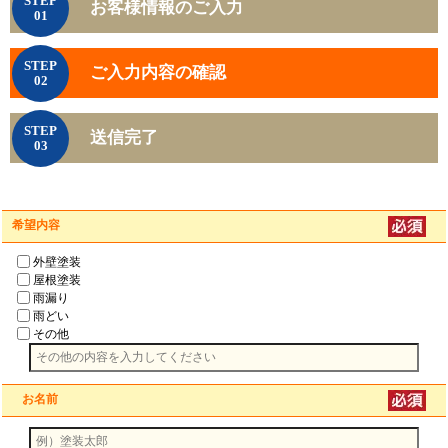
STEP
お客様情報のご入力
01
STEP
ご入力内容の確認
02
STEP
送信完了
03
希望内容
外壁塗装
屋根塗装
雨漏り
雨どい
その他
お名前