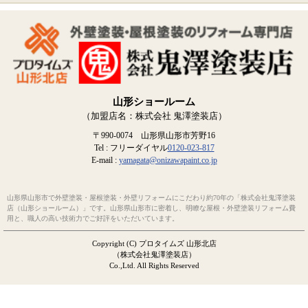
山形ショールーム
（加盟店名：株式会社 鬼澤塗装店）
〒990-0074 山形県山形市芳野16
Tel : フリーダイヤル
0120-023-817
E-mail :
yamagata@onizawapaint.co.jp
山形県山形市で外壁塗装・屋根塗装・外壁リフォームにこだわり約70年の「株式会社鬼澤塗装
店（山形ショールーム）」です。山形県山形市に密着し、明瞭な屋根・外壁塗装リフォーム費
用と、職人の高い技術力でご好評をいただいています。
Copyright (C) プロタイムズ 山形北店
（株式会社鬼澤塗装店）
Co.,Ltd. All Rights Reserved